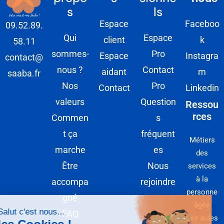
s
ls
Espace
Faceboo
09.52.89.
Qui
Espace
client
k
58.11
sommes-
Pro
Espace
Instagra
contact@
nous ?
Contact
aidant
m
saaba.fr
Nos
Pro
Contact
Linkedin
valeurs
Question
Ressou
rces
Commen
s
t ça
fréquent
Métiers
marche
es
des
Être
Nous
services
à la
accompa
rejoindre
personne
gné
âgée
FAQ
Les aides